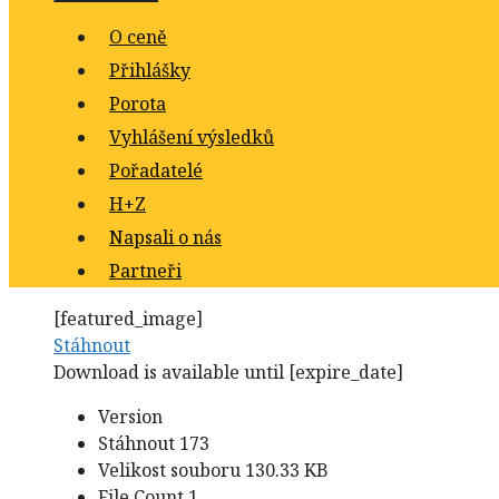
O ceně
Přihlášky
Porota
Vyhlášení výsledků
Pořadatelé
H+Z
Napsali o nás
Partneři
[featured_image]
Stáhnout
Download is available until [expire_date]
Version
Stáhnout
173
Velikost souboru
130.33 KB
File Count
1