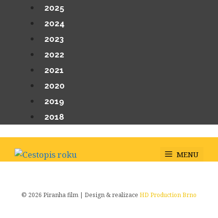
Přeskočit
2025
na
2024
obsah
2023
2022
2021
2020
2019
2018
MENU
© 2026 Piranha film | Design & realizace
HD Production Brno