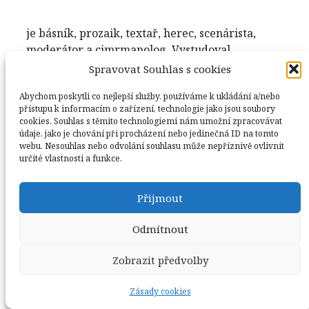
je
básník, prozaik, textař, herec, scenárista,
moderátor a cimrmanolog. Vystudoval
pedagogiku, byl redaktorem Československého
Spravovat Souhlas s cookies
rozhlasu, zakládajícím členem Divadla Járy
Abychom poskytli co nejlepší služby, používáme k ukládání a/nebo
Cimrmana. Je autorem několika televizních a
přístupu k informacím o zařízení, technologie jako jsou soubory
rozhlasových her (např.
Výlet do Afriky
),
cookies. Souhlas s těmito technologiemi nám umožní zpracovávat
pohádek, písňových textů, zábavných a
údaje, jako je chování při procházení nebo jedinečná ID na tomto
webu. Nesouhlas nebo odvolání souhlasu může nepříznivě ovlivnit
literárních pořadů, několika básnických sbírek
určité vlastnosti a funkce.
(namátkou
Bdění ve zvěrokruhu
,
Mandel sonetů
,
Deník Haiku
), tří novel (mj.
Poklesky rozverné
Přijmout
snoubenky
), a jedné knihy povídek (
Svědectví
inspektora Toufara a jiné povídky
).
Odmítnout
Zobrazit předvolby
© 2026 Piranha film | Design & realizace
HD Production Brno
Zásady cookies