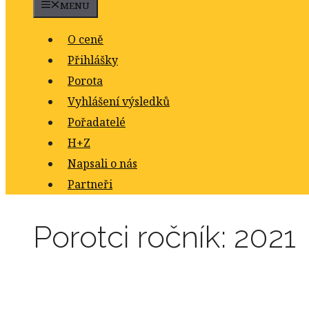
MENU
O ceně
Přihlášky
Porota
Vyhlášení výsledků
Pořadatelé
H+Z
Napsali o nás
Partneři
Porotci ročník:
2021