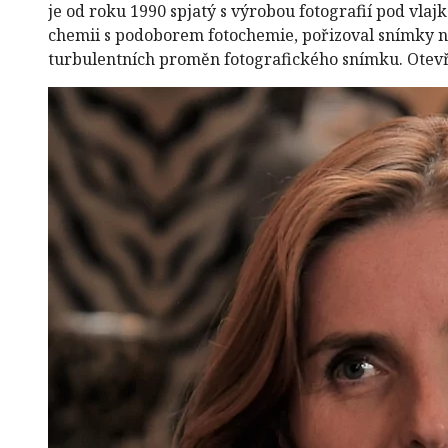
je od roku 1990 spjatý s výrobou fotografií pod vlajk
chemii s podoborem fotochemie, pořizoval snímky n
turbulentních proměn fotografického snímku. Otevř