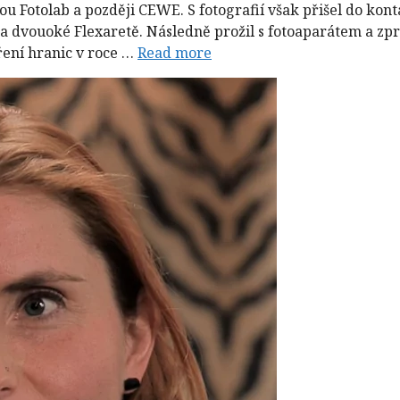
ou Fotolab a později CEWE. S fotografií však přišel do kont
a dvouoké Flexaretě. Následně prožil s fotoaparátem a zp
ení hranic v roce …
Read more