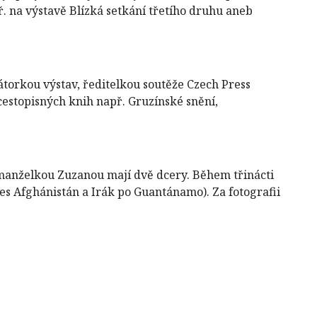
ř. na výstavě Blízká setkání třetího druhu aneb
átorkou výstav, ředitelkou soutěže Czech Press
cestopisných knih např. Gruzínské snění,
 S manželkou Zuzanou mají dvě dcery. Během třinácti
es Afghánistán a Irák po Guantánamo). Za fotografii