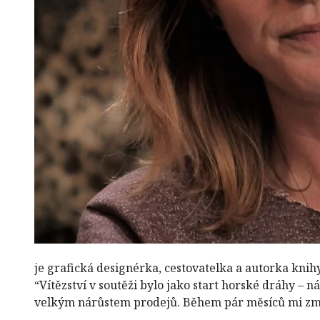
je grafická designérka, cestovatelka a autorka knihy
“Vítězství v soutěži bylo jako start horské dráhy – 
velkým nárůstem prodejů. Během pár měsíců mi z