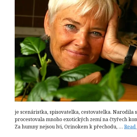
je scenáristka, spisovatelka, cestovatelka. Narodila
procestovala mnoho exotických zemí na čtyřech kontin
Za humny nejsou lvi, Orinokem k přechodu, …
Read