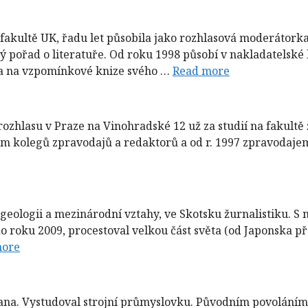
é fakultě UK, řadu let působila jako rozhlasová moderátor
ý pořad o literatuře. Od roku 1998 působí v nakladatelské
la na vzpomínkové knize svého …
Read more
rozhlasu v Praze na Vinohradské 12 už za studií na fakultě
m kolegů zpravodajů a redaktorů a od r. 1997 zpravodajem
al geologii a mezinárodní vztahy, ve Skotsku žurnalistiku.
o roku 2009, procestoval velkou část světa (od Japonska př
more
mana. Vystudoval strojní průmyslovku. Původním povoláním