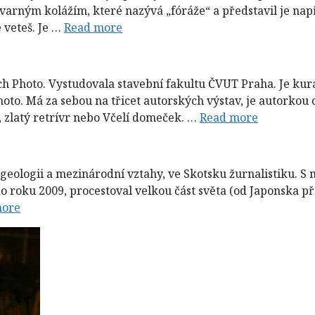
ýtvarným kolážím, které nazývá „fóráže“ a představil je nap
e veteš. Je …
Read more
ech Photo. Vystudovala stavební fakultu ČVUT Praha. Je kur
to. Má za sebou na třicet autorských výstav, je autorkou 
á, zlatý retrívr nebo Včelí domeček. …
Read more
al geologii a mezinárodní vztahy, ve Skotsku žurnalistiku.
o roku 2009, procestoval velkou část světa (od Japonska př
more