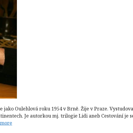
 se jako Oulehlová roku 1954 v Brně. Žije v Praze. Vystudov
entech. Je autorkou mj. trilogie Lidi aneb Cestování je sé
 more