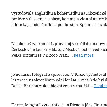
vystudovala anglistiku a bohemistiku na Filozofick
posléze v Českém rozhlase, kde měla vlastní autorsk
editorka, moderátorka a publicistka. Spolupracova
Dlouholetý zahraniční zpravodaj vkročil do budovy 
Československého rozhlasu v Moskvě, poté i vedoucí
Velké Británii se v r. 2ooo vrátil …
Read more
je novinář, fotograf a spisovatel. V Praze vystudov
let práce v zahraničním oddělení MF Dnes, kde byl d
Bolest Beslanu získal hlavní cenu v soutěži …
Read 
Herec, fotograf, výtvarník, člen Divadla Járy Cimr