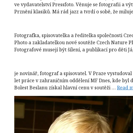
ve vydavatelství Pressfoto. Věnuje se fotografii a v
Prznění klasiků. Má rád jazz a tvrdí o sobě, že miluj
Fotografka, spisovatelka a ředitelka společnosti Cz
Photo a zakladatelkou nové soutěže Czech Nature Pho
Fotografové musejí být šílení, a publikací pro děti J
je novinář, fotograf a spisovatel. V Praze vystudov
let práce v zahraničním oddělení MF Dnes, kde byl d
Bolest Beslanu získal hlavní cenu v soutěži …
Read 