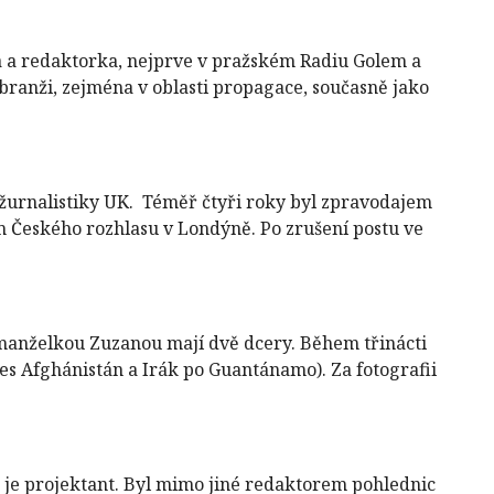
ka a redaktorka, nejprve v pražském Radiu Golem a
 branži, zejména v oblasti propagace, současně jako
 žurnalistiky UK. Téměř čtyři roky byl zpravodajem
 Českého rozhlasu v Londýně. Po zrušení postu ve
 S manželkou Zuzanou mají dvě dcery. Během třinácti
es Afghánistán a Irák po Guantánamo). Za fotografii
 je projektant. Byl mimo jiné redaktorem pohlednic