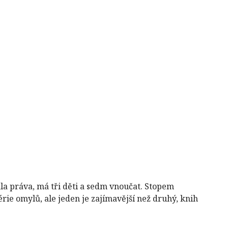
ala práva, má tři děti a sedm vnoučat. Stopem
rie omylů, ale jeden je zajímavější než druhý, knih